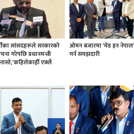
र्टीका सांसदहरूले सरकारको
ओमन बजारमा ‘मेड इन नेपाल’ प
ा गरेपछि प्रधानमन्त्री
गर्न समझदारी
नासाे,‘कहिलेकाहीँ एक्लै