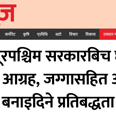
कर्पोरेट
कृषि
प्रविधि
अटो
विचार
विकास
टक्सार 
ूरपश्चिम सरकारबि
ीको आग्रह, जग्गासहित
बनाइदिने प्रतिबद्धता