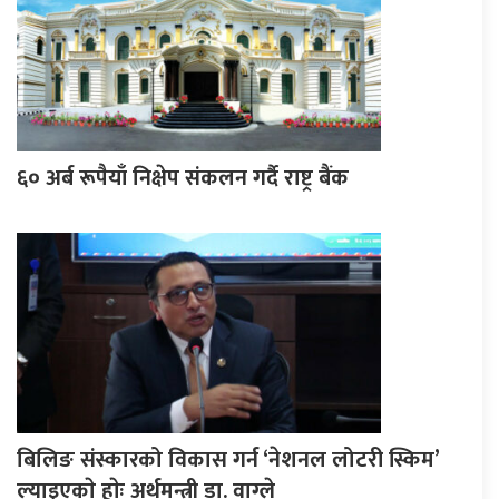
६० अर्ब रूपैयाँ निक्षेप संकलन गर्दै राष्ट्र बैंक
बिलिङ संस्कारको विकास गर्न ‘नेशनल लोटरी स्किम’
ल्याइएकाे हाेः अर्थमन्त्री डा. वाग्ले