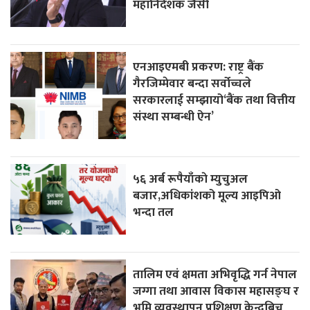
महानिर्देशक जैसी
एनआइएमबी प्रकरण: राष्ट्र बैंक
गैरजिम्मेवार बन्दा सर्वोच्चले
सरकारलाई सम्झायो‘बैंक तथा वित्तीय
संस्था सम्बन्धी ऐन’
५६ अर्ब रूपैयाँकाे म्युचुअल
बजार,अधिकांशको मूल्य आइपिओ
भन्दा तल
तालिम एवं क्षमता अभिवृद्धि गर्न नेपाल
जग्गा तथा आवास विकास महासङ्घ र
भूमि व्यवस्थापन प्रशिक्षण केन्द्रबिच