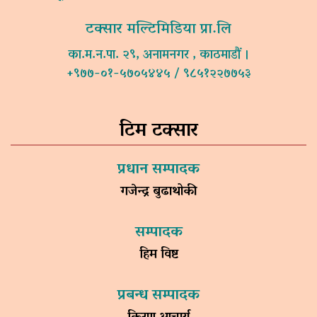
टक्सार मल्टिमिडिया प्रा.लि
का.म.न.पा. २९, अनामनगर , काठमाडौं ।
+९७७-०१-५७०५४४५ / ९८५१२२७७५३
टिम टक्सार
प्रधान सम्पादक
गजेन्द्र बुढाथोकी
सम्पादक
हिम विष्ट
प्रबन्ध सम्पादक