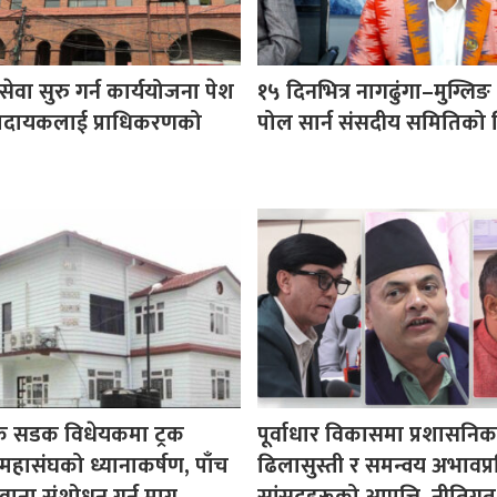
वा सुरु गर्न कार्ययोजना पेश
१५ दिनभित्र नागढुंगा–मुग्लिङ क्
 प्रदायकलाई प्राधिकरणको
पोल सार्न संसदीय समितिको न
क सडक विधेयकमा ट्रक
पूर्वाधार विकासमा प्रशासनिक
महासंघको ध्यानाकर्षण, पाँच
ढिलासुस्ती र समन्वय अभावप्र
ाना संशोधन गर्न माग
सांसदहरूको आपत्ति, नीतिगत