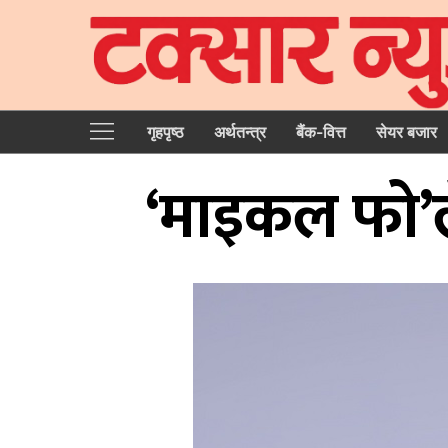
गृहपृष्‍ठ
अर्थतन्त्र
बैंक-वित्त
सेयर बजार
‘माइकल फो’ल