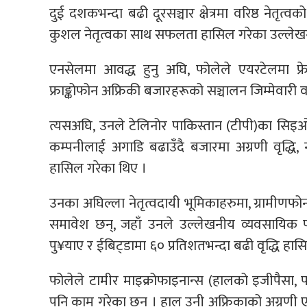
दुई दशकभन्दा बढी दूरसञ्चार क्षेत्रमा वरिष्ठ नेतृत्
कुशल नेतृत्वका साथ सफलता हासिल गरेका उल्लेखनीय
एनसेलमा आवद्ध हुनु अघि, फोलेले एयरटेलमा फ्रे
फ्राङ्कोफोन अफ्रिकी बजारहरूको सञ्चालन जिम्मेवारी
त्यसअघि, उनले टेलिनोर पाकिस्तान (टीपी)का सिइओ
कम्पनीलाई अगाडि बढाउँदै बजारमा अग्रणी वृद्धि
हासिल गरेका थिए ।
उनका अघिल्ला नेतृत्वदायी भूमिकाहरुमा, ग्रामीणफ
समावेश छन्, जहाँ उनले उल्लेखनीय व्यवसायिक परिव
पु¥याए र ईबिट्डामा ६० प्रतिशतभन्दा बढी वृद्धि हास
फोलेले टामीर माइक्रोफाइनान्स (हालको इजीपैसा, पा
पनि काम गरेका छन् । हाल उनी अफ्रिकाको अग्रणी एसे