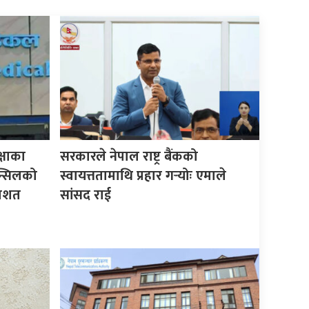
्षाका
सरकारले नेपाल राष्ट्र बैंकको
न्सिलको
स्वायत्ततामाथि प्रहार गर्‍योः एमाले
तिशत
सांसद राई