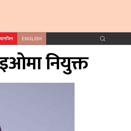
म्यागजिन
ENGLISH
इओमा नियुक्त