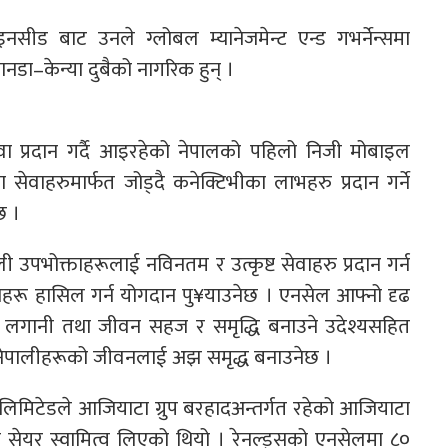
नसीड बाट उनले ग्लोबल म्यानेजमेन्ट एन्ड गभर्नेन्समा
यानडा–केन्या दुबैको नागरिक हुन् ।
 प्रदान गर्दै आइरहेको नेपालको पहिलो निजी मोबाइल
 सेवाहरुमार्फत जोड्दै कनेक्टिभीका लाभहरु प्रदान गर्ने
छ ।
 उपभोक्ताहरूलाई नविनतम र उत्कृष्ट सेवाहरु प्रदान गर्न
षाहरू हासिल गर्न योगदान पु¥याउनेछ । एनसेल आफ्नो दृढ
्तन, लगानी तथा जीवन सहज र समृद्धि बनाउने उदेश्यसहित
ेपालीहरूको जीवनलाई अझ समृद्ध बनाउनेछ ।
के लिमिटेडले आजियाटा ग्रुप बरहादअन्तर्गत रहेको आजियाटा
त सेयर स्वामित्व लिएको थियो । रेनल्ड्सको एनसेलमा ८०