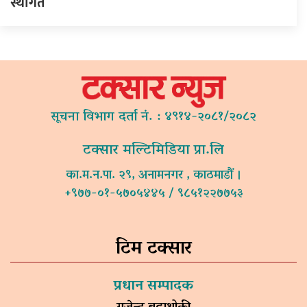
स्थगित
सूचना विभाग दर्ता नं. : ४९१४-२०८१/२०८२
टक्सार मल्टिमिडिया प्रा.लि
का.म.न.पा. २९, अनामनगर , काठमाडौं ।
+९७७-०१-५७०५४४५ / ९८५१२२७७५३
टिम टक्सार
प्रधान सम्पादक