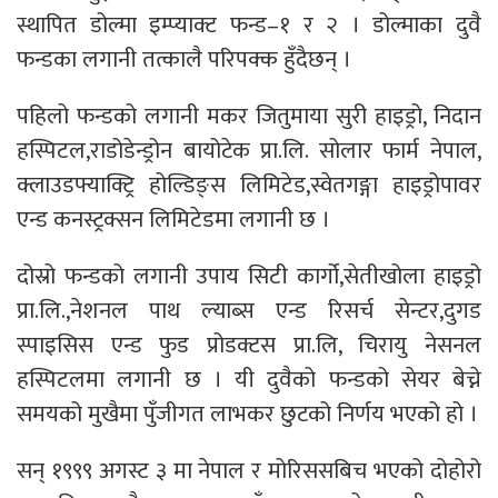
स्थापित डोल्मा इम्प्याक्ट फन्ड–१ र २ । डोल्माका दुवै
फन्डका लगानी तत्कालै परिपक्क हुँदैछन् ।
पहिलो फन्डको लगानी मकर जितुमाया सुरी हाइड्रो, निदान
हस्पिटल,राडोडेन्ड्रोन बायोटेक प्रा.लि. सोलार फार्म नेपाल,
क्लाउडफ्याक्ट्रि होल्डिङ्स लिमिटेड,स्वेतगङ्गा हाइड्रोपावर
एन्ड कनस्ट्रक्सन लिमिटेडमा लगानी छ ।
दोस्रो फन्डको लगानी उपाय सिटी कार्गो,सेतीखोला हाइड्रो
प्रा.लि.,नेशनल पाथ ल्याब्स एन्ड रिसर्च सेन्टर,दुगड
स्पाइसिस एन्ड फुड प्रोडक्टस प्रा.लि, चिरायु नेसनल
हस्पिटलमा लगानी छ । यी दुवैको फन्डको सेयर बेच्ने
समयको मुखैमा पुँजीगत लाभकर छुटको निर्णय भएको हो ।
सन् १९९९ अगस्ट ३ मा नेपाल र मोरिससबिच भएको दोहोरो