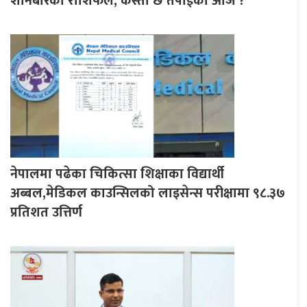
शनिबारको राशिफल, कस्तो छ तपाईको आज ?
नेपालमा पढेका चिकित्सा शिक्षाका विद्यार्थी
अब्बल,मेडिकल काउन्सिलको लाइसेन्स परीक्षामा ९८.३७
प्रतिशत उत्तिर्ण