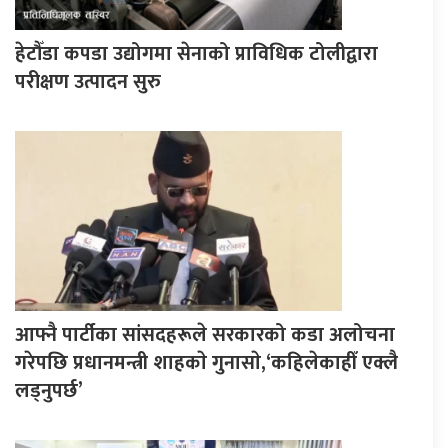
हेटौँडा कपडा उद्योगमा सेनाको प्राविधिक टोलीद्वारा
परीक्षण उत्पादन सुरु
आफ्नै पार्टीका सांसदहरूले सरकारको कडा अलोचना
गरेपछि प्रधानमन्त्री शाहकाे गुनासाे,‘कहिलेकाहीँ एक्लै
लड्नुपर्छ’