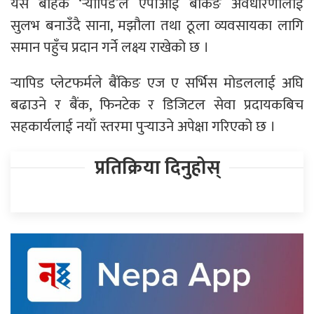
यस बाहेक ‘र्‍यापिड’ले एपीआई बैंकिङ अवधारणालाई
सुलभ बनाउँदै साना, मझौला तथा ठूला व्यवसायका लागि
समान पहुँच प्रदान गर्ने लक्ष्य राखेको छ ।
र्‍यापिड प्लेटफर्मले बैंकिङ एज ए सर्भिस मोडललाई अघि
बढाउने र बैंक, फिनटेक र डिजिटल सेवा प्रदायकबिच
सहकार्यलाई नयाँ स्तरमा पुर्‍याउने अपेक्षा गरिएको छ ।
प्रतिक्रिया दिनुहोस्