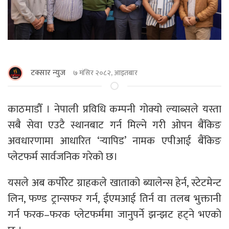
टक्सार न्युज
७ मंसिर २०८२, आइतबार
काठमाडौँ । नेपाली प्रविधि कम्पनी गोक्यो ल्याब्सले यस्ता
सबै सेवा एउटै स्थानबाट गर्न मिल्ने गरी ओपन बैंकिङ
अवधारणामा आधारित ‘र्‍यापिड’ नामक एपीआई बैंकिङ
प्लेटफर्म सार्वजनिक गरेको छ।
यसले अब कर्पोरेट ग्राहकले खाताको ब्यालेन्स हेर्न, स्टेटमेन्ट
लिन, फण्ड ट्रान्सफर गर्न, ईएमआई तिर्न वा तलब भुक्तानी
गर्न फरक–फरक प्लेटफर्ममा जानुपर्ने झन्झट हट्ने भएकाे