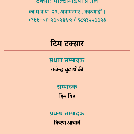
टक्सार मल्टिमिडिया प्रा.लि
का.म.न.पा. २९, अनामनगर , काठमाडौं ।
+९७७-०१-५७०५४४५ / ९८५१२२७७५३
टिम टक्सार
प्रधान सम्पादक
गजेन्द्र बुढाथोकी
सम्पादक
हिम विष्ट
प्रबन्ध सम्पादक
किरण आचार्य