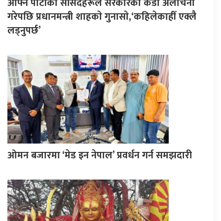
आफ्नै पार्टीका सांसदहरूले सरकारको कडा अलोचना
गरेपछि प्रधानमन्त्री शाहकाे गुनासाे,‘कहिलेकाहीँ एक्लै
लड्नुपर्छ’
ओमन बजारमा ‘मेड इन नेपाल’ प्रवर्धन गर्न समझदारी