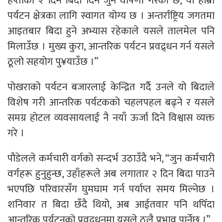
हप्ताको २ दिन बिदा दिने जुन घोषणा गरेको छ, यो हाम्रो
पर्यटन क्षेत्रका लागि स्वागत योग्य छ । अन्तर्राष्ट्रिय जगतमा
आइतबार बिदा हुने अभ्यास रहेकाले यसले तालमेल पनि
मिलाउँछ । मुख्य कुरा, आन्तरिक पर्यटन प्रवद्र्धन गर्न यसले
ठूलो सहयोग पु¥याउँछ ।”
पोखराको पर्यटन बजारलाई केन्द्रित गर्दै उनले यो बिदाले
विशेष गरी आन्तरिक पर्यटकको चहलपहल बढ्ने र यसले
समग्र होटल व्यवसायलाई नै नयाँ ऊर्जा दिने विश्वास व्यक्त
गरे ।
पौडेलले कर्मचारी वर्गको सन्दर्भ उठाउँदै भने, “जुन कर्मचारी
वर्गहरू हुनुहुन्छ, उहाँहरूले अब लगातार २ दिन बिदा पाउने
भएपछि परिवारसँग घुमघाम गर्न पर्याप्त समय मिल्नेछ ।
शनिवार त बिदा छँदै थियो, अब आईतवार पनि थपिँदा
आन्तरिक पर्यटनको प्रवद्र्धनमा यसले ठूलै प्रभाव पार्नेछ ।”