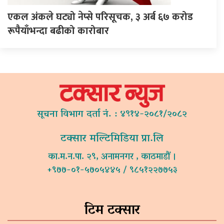
एकल अंकले घट्यो नेप्से परिसूचक, ३ अर्ब ६७ करोड
रूपैयाँभन्दा बढीको कारोबार
सूचना विभाग दर्ता नं. : ४९१४-२०८१/२०८२
टक्सार मल्टिमिडिया प्रा.लि
का.म.न.पा. २९, अनामनगर , काठमाडौं ।
+९७७-०१-५७०५४४५ / ९८५१२२७७५३
टिम टक्सार