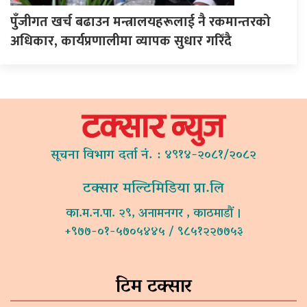
पुँजीगत खर्च बढाउन मन्त्रालयहरूलाई नै रकमान्तरको
अधिकार, कार्यप्रणालीमा व्यापक सुधार गरिँदै
सूचना विभाग दर्ता नं. : ४९१४-२०८१/२०८२
टक्सार मल्टिमिडिया प्रा.लि
का.म.न.पा. २९, अनामनगर , काठमाडौं ।
+९७७-०१-५७०५४४५ / ९८५१२२७७५३
टिम टक्सार