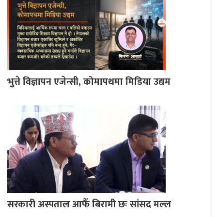
भुत्ते विज्ञापन एजेन्सी, कोमापथमा मिडिया उद्यम
सरकारी अस्पताल आफैँ बिरामी छः सांसद मल्ल