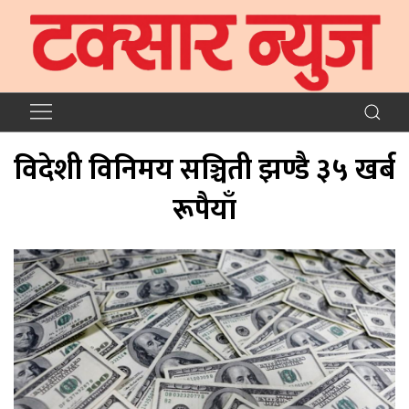
विदेशी विनिमय सञ्चिती झण्डै ३५ खर्ब
रूपैयाँ