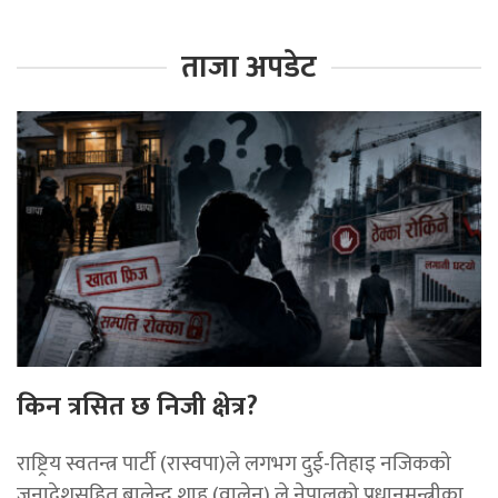
ताजा अपडेट
किन त्रसित छ निजी क्षेत्र?
राष्ट्रिय स्वतन्त्र पार्टी (रास्वपा)ले लगभग दुई-तिहाइ नजिकको
जनादेशसहित बालेन्द्र शाह (वालेन) ले नेपालको प्रधानमन्त्रीका