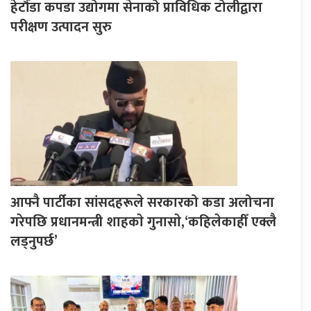
हेटौँडा कपडा उद्योगमा सेनाको प्राविधिक टोलीद्वारा
परीक्षण उत्पादन सुरु
आफ्नै पार्टीका सांसदहरूले सरकारको कडा अलोचना
गरेपछि प्रधानमन्त्री शाहकाे गुनासाे,‘कहिलेकाहीँ एक्लै
लड्नुपर्छ’