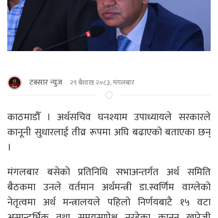
टक्सार न्युज
२९ बैशाख २०८३, मंगलबार
काठमाडाैँ । अर्थसचिव घनश्याम उपाध्यायले सरकारले
कानूनी सुधारलाई तीव्र रूपमा अघि बढाएको बताएका छन्
।
मंगलबार बसेको प्रतिनिधि सभाअन्तर्गत अर्थ समिति
बैठकमा उनले वर्तमान अर्थमन्त्री डा.स्वर्णिम वाग्लेको
नेतृत्वमा अर्थ मन्त्रालयले पहिलो निर्णयबाटै १५ वटा
असान्दर्भिक तथा समयसापेक्ष नरहेका कानून खारेजी