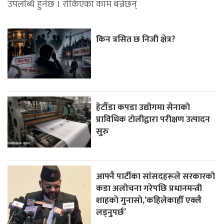
उपलब्धि हुनेछ । रोकिएका काम बन्नेछन्
किन त्रसित छ निजी क्षेत्र?
हेटौँडा कपडा उद्योगमा सेनाको
प्राविधिक टोलीद्वारा परीक्षण उत्पादन
सुरु
आफ्नै पार्टीका सांसदहरूले सरकारको
कडा अलोचना गरेपछि प्रधानमन्त्री
शाहकाे गुनासाे,‘कहिलेकाहीँ एक्लै
लड्नुपर्छ’