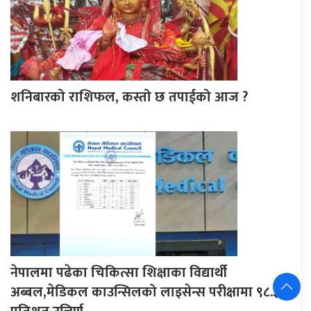
शनिबारको राशिफल, कस्तो छ तपाईको आज ?
नेपालमा पढेका चिकित्सा शिक्षाका विद्यार्थी
अब्बल,मेडिकल काउन्सिलको लाइसेन्स परीक्षामा ९८.३७