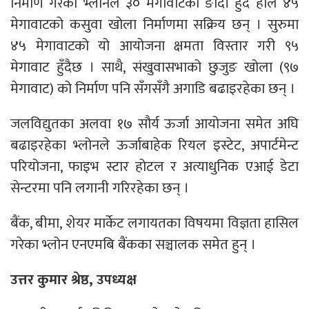
निर्माण गरेका भ्लोनले ३० मेगावाटको ङादी हुँदै हाल ४५
मेगावाटको कसुवा खोला निर्माणमा सक्रिय छन् । सुरुमा
४५ मेगावाटको यो आयोजना क्षमता विस्तार गरी ९५
मेगावाट हुँदैछ । साथै, संखुवासभाको छुजुङ खोला (९७
मेगावाट) को निर्माण पनि सँगसँगै अगाडि बढाइरहेका छन् ।
जलविद्युतका अलवा १७ सौर्य ऊर्जा आयोजना समेत अघि
बढाइरहेका भ्लोनले ऊर्जाबाहेक रियल इस्टेट, अपार्टमेन्ट
परियोजना, फाइभ स्टार होटल र अत्याधुनिक एआई डेटा
सेन्टरमा पनि लगानी गरिरहेका छन् ।
बैंक, बीमा, शेयर मार्केट लगायतका विषयमा विज्ञता हासिल
गरेका भ्लोन एनएमबि बैंकका सञ्चालक समेत हुन् ।
उत्तर कुमार श्रेष्ठ, उपध्यक्ष