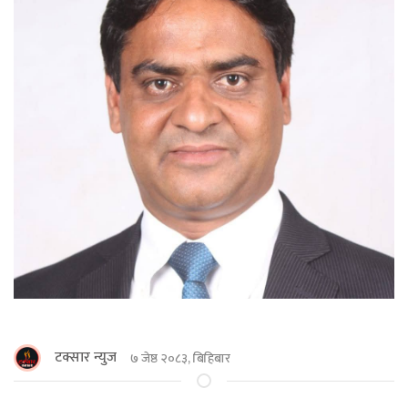
टक्सार न्युज
७ जेष्ठ २०८३, बिहिबार