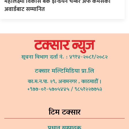
महालक्ष्मी विकास बैंक इन्डियन चेम्बर अफ कमर्सको
अवार्डबाट सम्मानित
सूचना विभाग दर्ता नं. : ४९१४-२०८१/२०८२
टक्सार मल्टिमिडिया प्रा.लि
का.म.न.पा. २९, अनामनगर , काठमाडौं ।
+९७७-०१-५७०५४४५ / ९८५१२२७७५३
टिम टक्सार
प्रधान सम्पादक