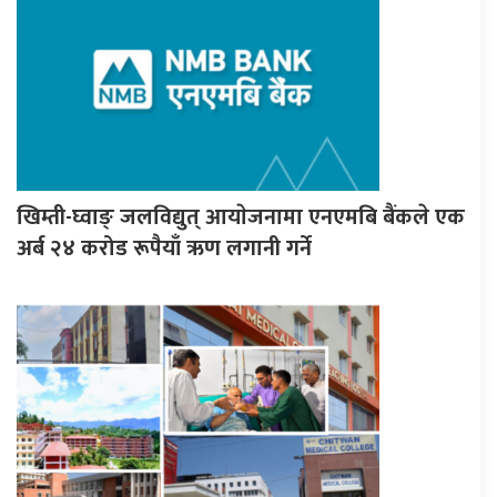
खिम्ती-घ्वाङ् जलविद्युत् आयाेजनामा एनएमबि बैंकले एक
अर्ब २४ करोड रूपैयाँ ऋण लगानी गर्ने