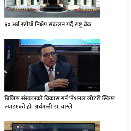
६० अर्ब रूपैयाँ निक्षेप संकलन गर्दै राष्ट्र बैंक
बिलिङ संस्कारको विकास गर्न ‘नेशनल लोटरी स्किम’
ल्याइएकाे हाेः अर्थमन्त्री डा. वाग्ले