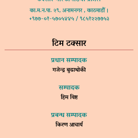
का.म.न.पा. २९, अनामनगर , काठमाडौं ।
+९७७-०१-५७०५४४५ / ९८५१२२७७५३
टिम टक्सार
प्रधान सम्पादक
गजेन्द्र बुढाथोकी
सम्पादक
हिम विष्ट
प्रबन्ध सम्पादक
किरण आचार्य