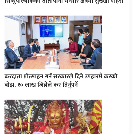
सिन्धुपाल्चोकको तातोपानी भन्सार क्षेत्रमा सुख्खा पहिरो
करदाता प्रोत्साहन गर्न सरकारले दिने उपहारमै करको
बोझ, १० लाख जित्नेले कर तिर्नुपर्ने