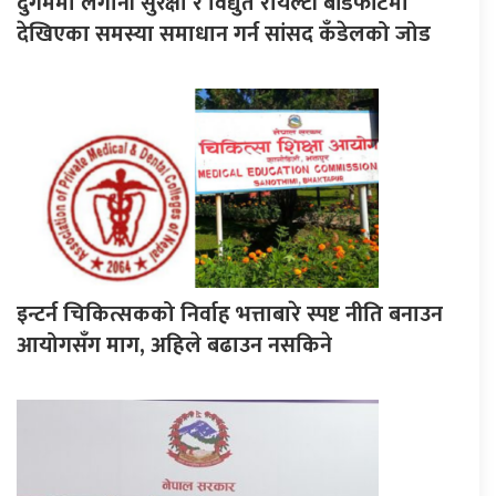
दुर्गममा लगानी सुरक्षा र विद्युत रोयल्टी बाँडफाँटमा
देखिएका समस्या समाधान गर्न सांसद कँडेलको जोड
इन्टर्न चिकित्सकको निर्वाह भत्ताबारे स्पष्ट नीति बनाउन
आयोगसँग माग, अहिले बढाउन नसकिने