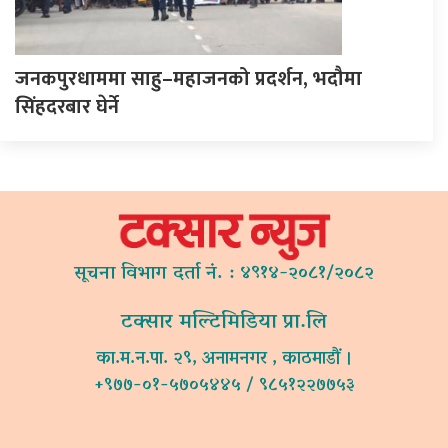
जनकपुरधाममा साहु–महाजनको प्रदर्शन, भदौमा
सिंहदरबार घेर्ने
सूचना विभाग दर्ता नं. : ४९१४-२०८१/२०८२
टक्सार मल्टिमिडिया प्रा.लि
का.म.न.पा. २९, अनामनगर , काठमाडौं ।
+९७७-०१-५७०५४४५ / ९८५१२२७७५३