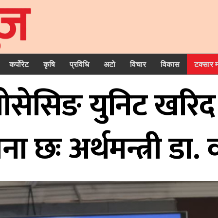
कर्पोरेट
कृषि
प्रविधि
अटो
विचार
विकास
टक्सार 
रोसेसिङ युनिट खरिद
ा छः अर्थमन्त्री डा. व