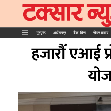
गृहपृष्‍ठ
अर्थतन्त्र
बैंक-वित्त
सेयर बजार
हजारौँ एआई प्
योजन