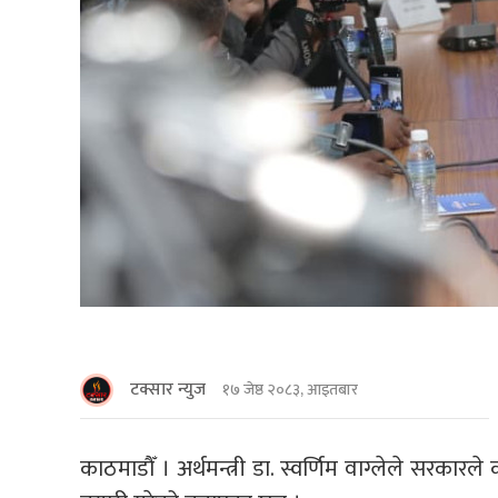
टक्सार न्युज
१७ जेष्ठ २०८३, आइतबार
काठमाडाैँ । अर्थमन्त्री डा. स्वर्णिम वाग्लेले सरकारले 