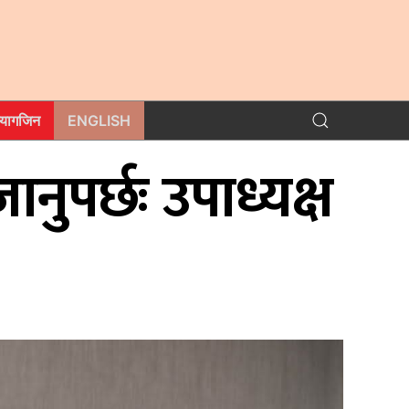
म्यागजिन
ENGLISH
ुपर्छः उपाध्यक्ष