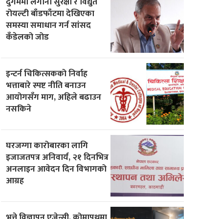
दुर्गममा लगानी सुरक्षा र विद्युत
रोयल्टी बाँडफाँटमा देखिएका
समस्या समाधान गर्न सांसद
कँडेलको जोड
इन्टर्न चिकित्सकको निर्वाह
भत्ताबारे स्पष्ट नीति बनाउन
आयोगसँग माग, अहिले बढाउन
नसकिने
घरजग्गा कारोबारका लागि
इजाजतपत्र अनिवार्य, २१ दिनभित्र
अनलाइन आवेदन दिन विभागको
आग्रह
भुत्ते विज्ञापन एजेन्सी, कोमापथमा