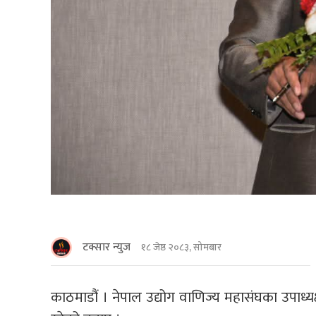
टक्सार न्युज
१८ जेष्ठ २०८३, सोमबार
काठमाडौं । नेपाल उद्योग वाणिज्य महासंघका उपाध्यक्ष