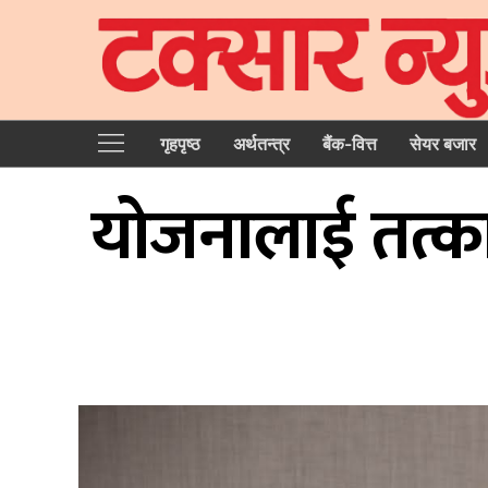
गृहपृष्‍ठ
अर्थतन्त्र
बैंक-वित्त
सेयर बजार
योजनालाई तत्काल