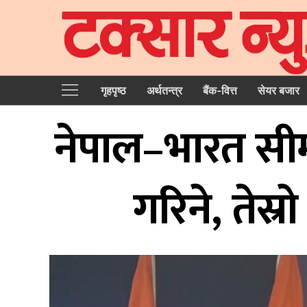
गृहपृष्‍ठ
अर्थतन्त्र
बैंक-वित्त
सेयर बजार
नेपाल–भारत सीमा 
गरिने, तेस्