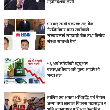
महानिर्देशक जैसी
एनआइएमबी प्रकरण: राष्ट्र बैंक
गैरजिम्मेवार बन्दा सर्वोच्चले
सरकारलाई सम्झायो‘बैंक तथा वित्तीय
संस्था सम्बन्धी ऐन’
५६ अर्ब रूपैयाँकाे म्युचुअल
बजार,अधिकांशको मूल्य आइपिओ
भन्दा तल
तालिम एवं क्षमता अभिवृद्धि गर्न नेपाल
जग्गा तथा आवास विकास महासङ्घ र
भूमि व्यवस्थापन प्रशिक्षण केन्द्रबिच