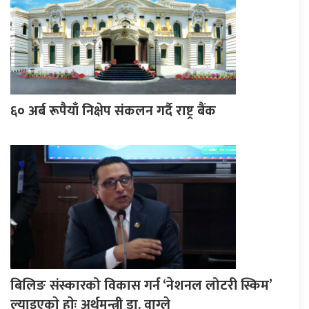
६० अर्ब रूपैयाँ निक्षेप संकलन गर्दै राष्ट्र बैंक
बिलिङ संस्कारको विकास गर्न ‘नेशनल लोटरी स्किम’
ल्याइएकाे हाेः अर्थमन्त्री डा. वाग्ले