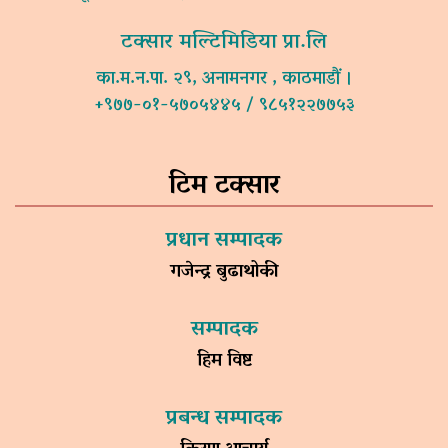
टक्सार मल्टिमिडिया प्रा.लि
का.म.न.पा. २९, अनामनगर , काठमाडौं ।
+९७७-०१-५७०५४४५ / ९८५१२२७७५३
टिम टक्सार
प्रधान सम्पादक
गजेन्द्र बुढाथोकी
सम्पादक
हिम विष्ट
प्रबन्ध सम्पादक