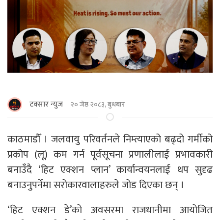
टक्सार न्युज
२० जेष्ठ २०८३, बुधबार
काठमाडाैँ । जलवायु परिवर्तनले निम्त्याएको बढ्दो गर्मीको
प्रकोप (लू) कम गर्न पूर्वसूचना प्रणालीलाई प्रभावकारी
बनाउँदै ‘हिट एक्शन प्लान’ कार्यान्वयनलाई थप सुदृढ
बनाउनुपर्नेमा सरोकारवालाहरुले जोड दिएका छन् ।
‘हिट एक्शन डे’को अवसरमा राजधानीमा आयोजित