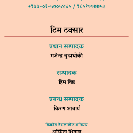
+९७७-०१-५७०५४४५ / ९८५१२२७७५३
टिम टक्सार
प्रधान सम्पादक
गजेन्द्र बुढाथोकी
सम्पादक
हिम विष्ट
प्रबन्ध सम्पादक
किरण आचार्य
विजनेस डेभलपमेन्ट अफिसर
अस्मिता धिताल