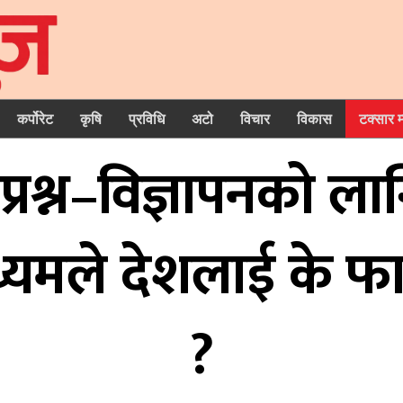
कर्पोरेट
कृषि
प्रविधि
अटो
विचार
विकास
टक्सार 
 प्रश्न–विज्ञापनको लाग
्यमले देशलाई के फाइ
?