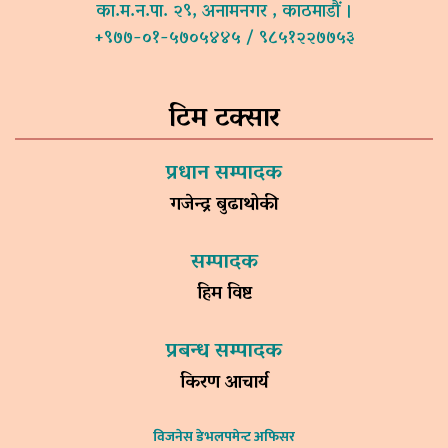
का.म.न.पा. २९, अनामनगर , काठमाडौं ।
+९७७-०१-५७०५४४५ / ९८५१२२७७५३
टिम टक्सार
प्रधान सम्पादक
गजेन्द्र बुढाथोकी
सम्पादक
हिम विष्ट
प्रबन्ध सम्पादक
किरण आचार्य
विजनेस डेभलपमेन्ट अफिसर