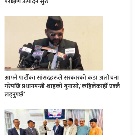
परीक्षण उत्पादन सुरु
आफ्नै पार्टीका सांसदहरूले सरकारको कडा अलोचना
गरेपछि प्रधानमन्त्री शाहकाे गुनासाे,‘कहिलेकाहीँ एक्लै
लड्नुपर्छ’