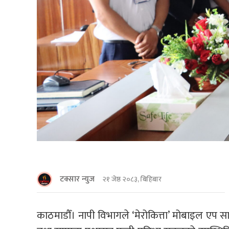
टक्सार न्युज
२१ जेष्ठ २०८३, बिहिबार
काठमाडौँ। नापी विभागले ‘मेरोकित्ता’ मोबाइल एप स