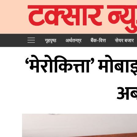
गृहपृष्‍ठ
अर्थतन्त्र
बैंक-वित्त
सेयर बजार
‘मेरोकित्ता’ मोब
अब