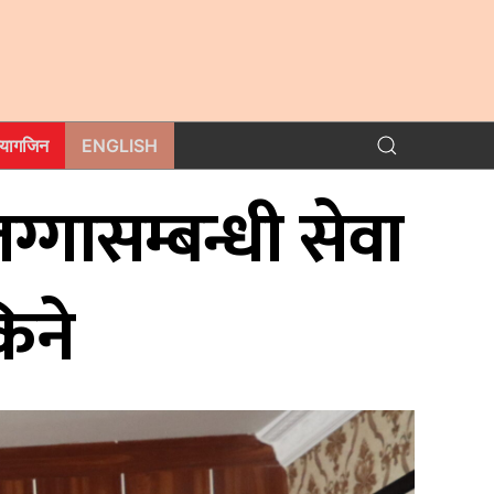
म्यागजिन
ENGLISH
ग्गासम्बन्धी सेवा
िने