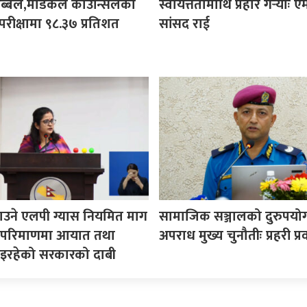
ी अब्बल,मेडिकल काउन्सिलको
स्वायत्ततामाथि प्रहार गर्‍योः ए
परीक्षामा ९८.३७ प्रतिशत
सांसद राई
उने एलपी ग्यास नियमित माग
सामाजिक सञ्जालको दुरुपयोग 
ने परिमाणमा आयात तथा
अपराध मुख्य चुनौतीः प्रहरी प्रव
इरहेको सरकारको दाबी