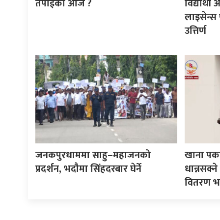
तपाईको आज ?
विद्यार्थ
लाइसेन्स 
उत्तिर्ण
जनकपुरधाममा साहु–महाजनको
खाना पका
प्रदर्शन, भदौमा सिंहदरबार घेर्ने
धान्नसक्
वितरण भ