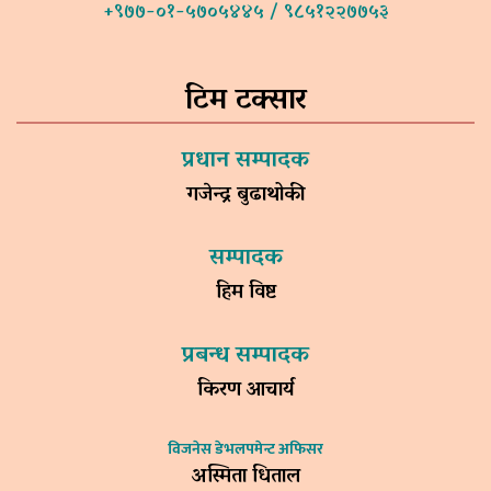
+९७७-०१-५७०५४४५ / ९८५१२२७७५३
टिम टक्सार
प्रधान सम्पादक
गजेन्द्र बुढाथोकी
सम्पादक
हिम विष्ट
प्रबन्ध सम्पादक
किरण आचार्य
विजनेस डेभलपमेन्ट अफिसर
अस्मिता धिताल