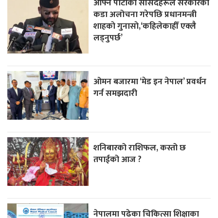
आफ्नै पार्टीका सांसदहरूले सरकारको
कडा अलोचना गरेपछि प्रधानमन्त्री
शाहकाे गुनासाे,‘कहिलेकाहीँ एक्लै
लड्नुपर्छ’
ओमन बजारमा ‘मेड इन नेपाल’ प्रवर्धन
गर्न समझदारी
शनिबारको राशिफल, कस्तो छ
तपाईको आज ?
नेपालमा पढेका चिकित्सा शिक्षाका