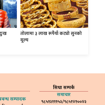
दुःख
तोलामा ३ लाख रूपैयाँ कट्यो सुनको
मूल्य
सिधा सम्पर्क
समाचार
प्रबन्ध सम्पादक
९८५१३१११५३/९८५१४१००४३