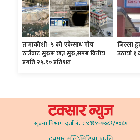
तामाकोशी–५ को एकैसाथ पाँच
जिल्ला ह
ठाउँबाट सुरुङ खन्न सुरु,समग्र वित्तीय
उठायो १ 
प्रगति २५.९० प्रतिशत
सूचना विभाग दर्ता नं. : ४९१४-२०८१/२०८२
टक्सार मल्टिमिडिया प्रा.लि