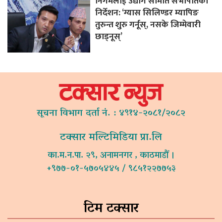
निगमलाई उद्योग समिति सभापतिको
निर्देशन: ‘ग्यास सिलिण्डर म्यापिङ
तुरुन्त शुरु गर्नूस्, नसके जिम्मेवारी
छाड्नूस्’
सूचना विभाग दर्ता नं. : ४९१४-२०८१/२०८२
टक्सार मल्टिमिडिया प्रा.लि
का.म.न.पा. २९, अनामनगर , काठमाडौं ।
+९७७-०१-५७०५४४५ / ९८५१२२७७५३
टिम टक्सार