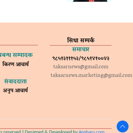
सिधा सम्पर्क
समाचार
प्रबन्ध सम्पादक
९८५१३१११५३/९८५१४१००४३
किरण आचार्य
taksarnews@gmail.com
taksarnews.marketing@gmail.com
संवाददाता
अनुप आचार्य
 reserved. | Designed & Devevloped by
Appharu.com