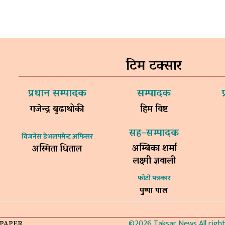
टिम टक्सार
प्रधान सम्पादक
सम्पादक
गजेन्द्र बुढाथोकी
हिम विष्ट
सह–सम्पादक
विजनेस डेभलपमेन्ट अफिसर
अम्बिका शर्मा
अस्मिता धिताल
लक्ष्मी ज्ञवाली
फोटो पत्रकार
पुष्पा पाल
©2026 Taksar News All rights
-PAPER