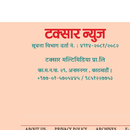
सूचना विभाग दर्ता नं. : ४९१४-२०८१/२०८२
टक्सार मल्टिमिडिया प्रा.लि
का.म.न.पा. २९, अनामनगर , काठमाडौं ।
+९७७-०१-५७०५४४५ / ९८५१२२७७५३
ABOUT US
PRIVACY POLICY
ARCHIVES
E