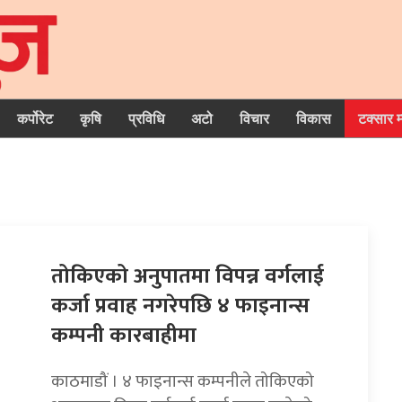
कर्पोरेट
कृषि
प्रविधि
अटो
विचार
विकास
टक्सार 
तोकिएको अनुपातमा विपन्न वर्गलाई
कर्जा प्रवाह नगरेपछि ४ फाइनान्स
कम्पनी कारबाहीमा
काठमाडौं । ४ फाइनान्स कम्पनीले तोकिएको