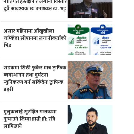
नीतिगत हस्तक्षेप र लगानी विस्तार
दुवै आवश्यक छः उपाध्यक्ष डा. भट्ट
असार महिनामा आँखुखोला
चम्किँदा सोपानमा लगानीकर्ताको
भिड
सडकमा सिठी फुकेर मात्र ट्राफिक
व्यवस्थापन तथा दुर्घटना
न्युनिकरण गर्न सकिँदैनः ट्राफिक
प्रहरी
मुलुकलाई सुरक्षित गन्तव्यमा
पुर्‍याउने जिम्मा हाम्रो हो: रवि
लामिछाने