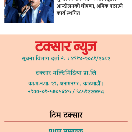
आन्दोलनको घोषणा, श्रमिक पठाउने
कार्य स्थगित
सूचना विभाग दर्ता नं. : ४९१४-२०८१/२०८२
टक्सार मल्टिमिडिया प्रा.लि
का.म.न.पा. २९, अनामनगर , काठमाडौं ।
+९७७-०१-५७०५४४५ / ९८५१२२७७५३
टिम टक्सार
प्रधान सम्पादक