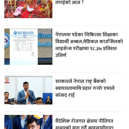
तपाईको आज ?
नेपालमा पढेका चिकित्सा शिक्षाका
विद्यार्थी अब्बल,मेडिकल काउन्सिलको
लाइसेन्स परीक्षामा ९८.३७ प्रतिशत
उत्तिर्ण
सरकारले नेपाल राष्ट्र बैंकको
स्वायत्ततामाथि प्रहार गर्‍योः एमाले
सांसद राई
वैदेशिक रोजगार क्षेत्रमा नीतिगत
सुधारको माग गर्दै व्यवसायीद्वारा