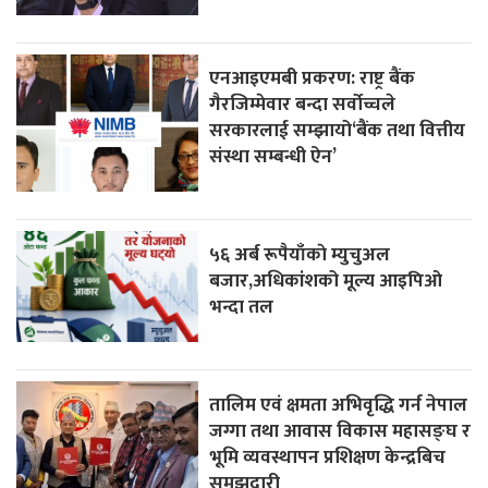
एनआइएमबी प्रकरण: राष्ट्र बैंक
गैरजिम्मेवार बन्दा सर्वोच्चले
सरकारलाई सम्झायो‘बैंक तथा वित्तीय
संस्था सम्बन्धी ऐन’
५६ अर्ब रूपैयाँकाे म्युचुअल
बजार,अधिकांशको मूल्य आइपिओ
भन्दा तल
तालिम एवं क्षमता अभिवृद्धि गर्न नेपाल
जग्गा तथा आवास विकास महासङ्घ र
भूमि व्यवस्थापन प्रशिक्षण केन्द्रबिच
समझदारी