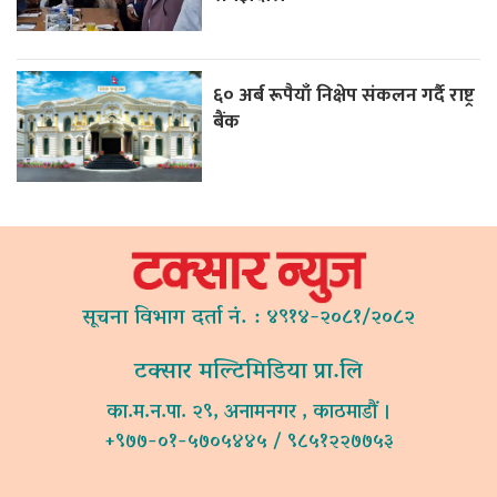
६० अर्ब रूपैयाँ निक्षेप संकलन गर्दै राष्ट्र
बैंक
सूचना विभाग दर्ता नं. : ४९१४-२०८१/२०८२
टक्सार मल्टिमिडिया प्रा.लि
का.म.न.पा. २९, अनामनगर , काठमाडौं ।
+९७७-०१-५७०५४४५ / ९८५१२२७७५३