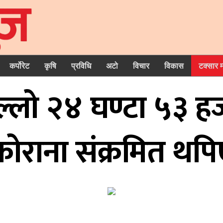
कर्पोरेट
कृषि
प्रविधि
अटो
विचार
विकास
टक्सार 
्लो २४ घण्टा ५३ हज
कोराना संक्रमित थपि