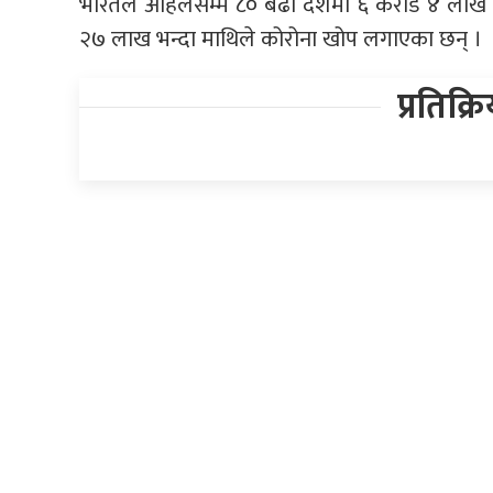
भारतले अहिलेसम्म ८० बढी देशमा ६ करोड ४ लाख 
२७ लाख भन्दा माथिले कोरोना खोप लगाएका छन् ।
प्रतिक्र