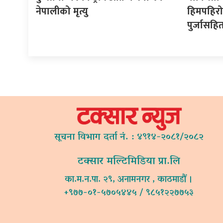
नेपालीको मृत्यु
हिमपहिरोप
पुर्जासहि
सूचना विभाग दर्ता नं. : ४९१४-२०८१/२०८२
टक्सार मल्टिमिडिया प्रा.लि
का.म.न.पा. २९, अनामनगर , काठमाडौं ।
+९७७-०१-५७०५४४५ / ९८५१२२७७५३