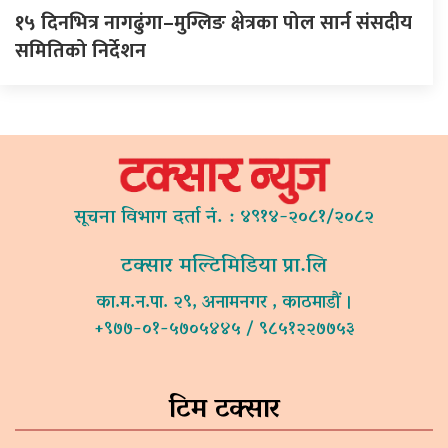
१५ दिनभित्र नागढुंगा–मुग्लिङ क्षेत्रका पोल सार्न संसदीय
समितिको निर्देशन
सूचना विभाग दर्ता नं. : ४९१४-२०८१/२०८२
टक्सार मल्टिमिडिया प्रा.लि
का.म.न.पा. २९, अनामनगर , काठमाडौं ।
+९७७-०१-५७०५४४५ / ९८५१२२७७५३
टिम टक्सार