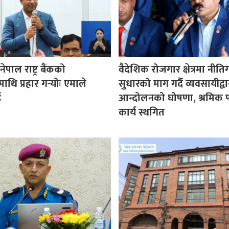
पाल राष्ट्र बैंकको
वैदेशिक रोजगार क्षेत्रमा नीत
माथि प्रहार गर्‍योः एमाले
सुधारको माग गर्दै व्यवसायीद्वा
ई
आन्दोलनको घोषणा, श्रमिक प
कार्य स्थगित