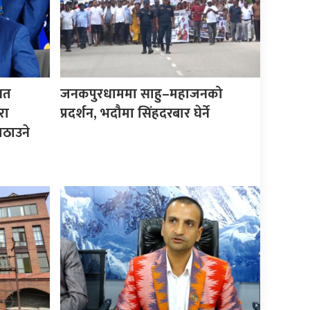
िगत
जनकपुरधाममा साहु–महाजनको
रा
प्रदर्शन, भदौमा सिंहदरबार घेर्ने
ठाउने