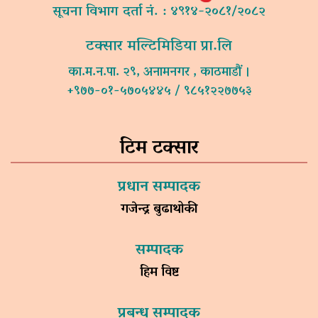
सूचना विभाग दर्ता नं. : ४९१४-२०८१/२०८२
टक्सार मल्टिमिडिया प्रा.लि
का.म.न.पा. २९, अनामनगर , काठमाडौं ।
+९७७-०१-५७०५४४५ / ९८५१२२७७५३
टिम टक्सार
प्रधान सम्पादक
गजेन्द्र बुढाथोकी
सम्पादक
हिम विष्ट
प्रबन्ध सम्पादक