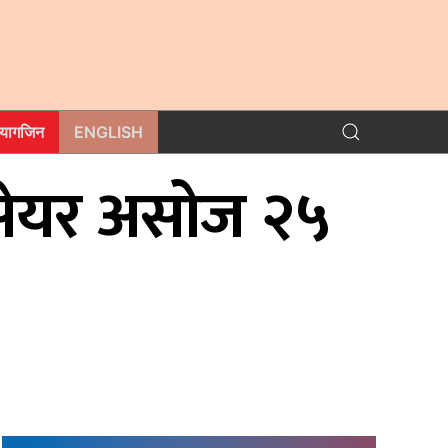
म्यागजिन
ENGLISH
द सेयर असोज २५