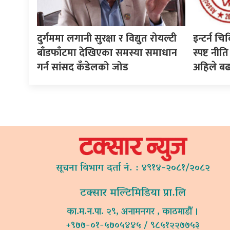
दुर्गममा लगानी सुरक्षा र विद्युत रोयल्टी
इन्टर्न चि
बाँडफाँटमा देखिएका समस्या समाधान
स्पष्ट न
गर्न सांसद कँडेलको जोड
अहिले ब
सूचना विभाग दर्ता नं. : ४९१४-२०८१/२०८२
टक्सार मल्टिमिडिया प्रा.लि
का.म.न.पा. २९, अनामनगर , काठमाडौं ।
+९७७-०१-५७०५४४५ / ९८५१२२७७५३