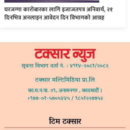
घरजग्गा कारोबारका लागि इजाजतपत्र अनिवार्य, २१
दिनभित्र अनलाइन आवेदन दिन विभागको आग्रह
सूचना विभाग दर्ता नं. : ४९१४-२०८१/२०८२
टक्सार मल्टिमिडिया प्रा.लि
का.म.न.पा. २९, अनामनगर , काठमाडौं ।
+९७७-०१-५७०५४४५ / ९८५१२२७७५३
टिम टक्सार