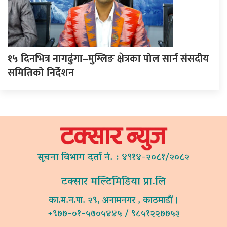
१५ दिनभित्र नागढुंगा–मुग्लिङ क्षेत्रका पोल सार्न संसदीय
समितिको निर्देशन
सूचना विभाग दर्ता नं. : ४९१४-२०८१/२०८२
टक्सार मल्टिमिडिया प्रा.लि
का.म.न.पा. २९, अनामनगर , काठमाडौं ।
+९७७-०१-५७०५४४५ / ९८५१२२७७५३