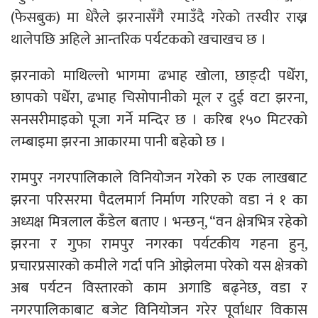
(फेसबुक) मा धेरैले झरनासँगै रमाउँदै गरेको तस्वीर राख्न
थालेपछि अहिले आन्तरिक पर्यटकको खचाखच छ ।
झरनाको माथिल्लो भागमा ढभाह खोला, छाङ्दी पधेँरा,
छापको पधेँरा, ढभाह चिसोपानीको मूल र दुई वटा झरना,
सनसरीमाइको पूजा गर्ने मन्दिर छ । करिब १५० मिटरको
लम्बाइमा झरना आकारमा पानी बहेको छ ।
रामपुर नगरपालिकाले विनियोजन गरेको रु एक लाखबाट
झरना परिसरमा पैदलमार्ग निर्माण गरिएको वडा नं १ का
अध्यक्ष मित्रलाल कँडेल बताए । भन्छन्, “वन क्षेत्रभित्र रहेको
झरना र गुफा रामपुर नगरका पर्यटकीय गहना हुन्,
प्रचारप्रसारको कमीले गर्दा पनि ओझेलमा परेको यस क्षेत्रको
अब पर्यटन विस्तारको काम अगाडि बढ्नेछ, वडा र
नगरपालिकाबाट बजेट विनियोजन गरेर पूर्वाधार विकास