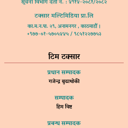
सूचना विभाग दर्ता नं. : ४९१४-२०८१/२०८२
टक्सार मल्टिमिडिया प्रा.लि
का.म.न.पा. २९, अनामनगर , काठमाडौं ।
+९७७-०१-५७०५४४५ / ९८५१२२७७५३
टिम टक्सार
प्रधान सम्पादक
गजेन्द्र बुढाथोकी
सम्पादक
हिम विष्ट
प्रबन्ध सम्पादक