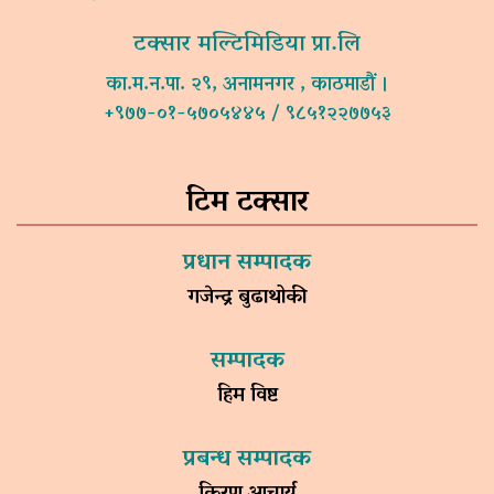
टक्सार मल्टिमिडिया प्रा.लि
का.म.न.पा. २९, अनामनगर , काठमाडौं ।
+९७७-०१-५७०५४४५ / ९८५१२२७७५३
टिम टक्सार
प्रधान सम्पादक
गजेन्द्र बुढाथोकी
सम्पादक
हिम विष्ट
प्रबन्ध सम्पादक