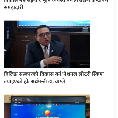
विकास महासङ्घ र भूमि व्यवस्थापन प्रशिक्षण केन्द्रबिच
समझदारी
बिलिङ संस्कारको विकास गर्न ‘नेशनल लोटरी स्किम’
ल्याइएकाे हाेः अर्थमन्त्री डा. वाग्ले