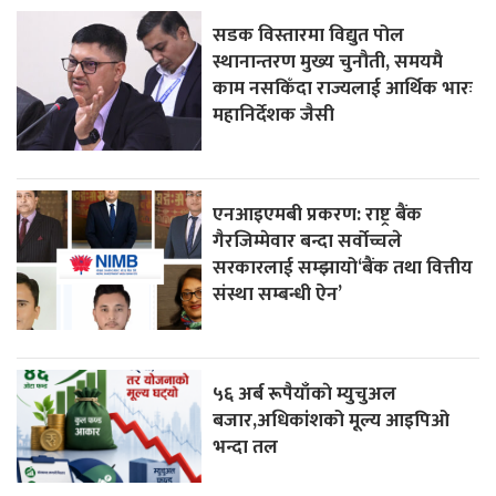
सडक विस्तारमा विद्युत पोल
स्थानान्तरण मुख्य चुनौती, समयमै
काम नसकिँदा राज्यलाई आर्थिक भारः
महानिर्देशक जैसी
एनआइएमबी प्रकरण: राष्ट्र बैंक
गैरजिम्मेवार बन्दा सर्वोच्चले
सरकारलाई सम्झायो‘बैंक तथा वित्तीय
संस्था सम्बन्धी ऐन’
५६ अर्ब रूपैयाँकाे म्युचुअल
बजार,अधिकांशको मूल्य आइपिओ
भन्दा तल