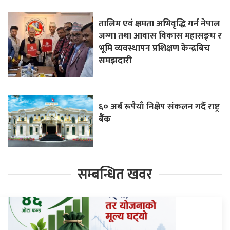
तालिम एवं क्षमता अभिवृद्धि गर्न नेपाल
जग्गा तथा आवास विकास महासङ्घ र
भूमि व्यवस्थापन प्रशिक्षण केन्द्रबिच
समझदारी
६० अर्ब रूपैयाँ निक्षेप संकलन गर्दै राष्ट्र
बैंक
सम्बन्धित खवर