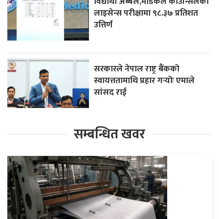
विद्यार्थी अब्बल,मेडिकल काउन्सिलको
लाइसेन्स परीक्षामा ९८.३७ प्रतिशत
उत्तिर्ण
सरकारले नेपाल राष्ट्र बैंकको
स्वायत्ततामाथि प्रहार गर्‍योः एमाले
सांसद राई
सम्बन्धित खवर