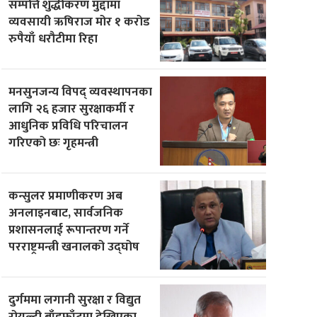
सम्पत्ति शुद्धीकरण मुद्दामा
व्यवसायी ऋषिराज मोर १ करोड
रुपैयाँ धरौटीमा रिहा
मनसुनजन्य विपद् व्यवस्थापनका
लागि २६ हजार सुरक्षाकर्मी र
आधुनिक प्रविधि परिचालन
गरिएको छः गृहमन्त्री
कन्सुलर प्रमाणीकरण अब
अनलाइनबाट, सार्वजनिक
प्रशासनलाई रूपान्तरण गर्ने
परराष्ट्रमन्त्री खनालको उद्घोष
दुर्गममा लगानी सुरक्षा र विद्युत
रोयल्टी बाँडफाँटमा देखिएका