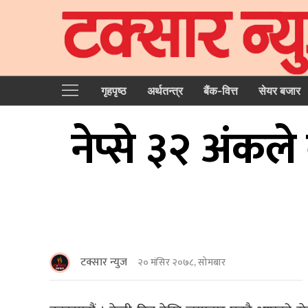
गृहपृष्‍ठ
अर्थतन्त्र
बैंक-वित्त
सेयर बजार
नेप्से ३२ अंकल
टक्सार न्युज
२० मंसिर २०७८, सोमबार