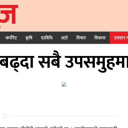
कर्पोरेट
कृषि
प्रविधि
अटो
विचार
विकास
टक्सार 
े बढ्दा सबै उपसमुह