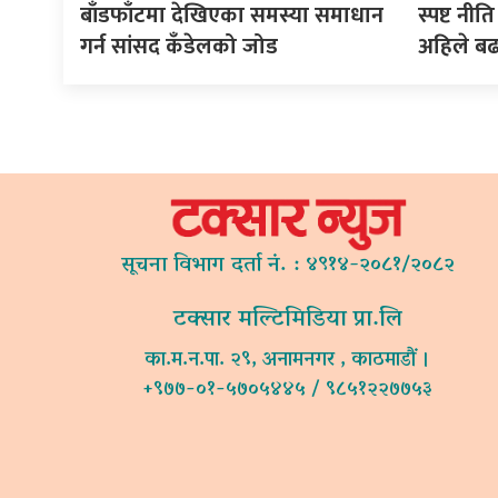
बाँडफाँटमा देखिएका समस्या समाधान
स्पष्ट न
गर्न सांसद कँडेलको जोड
अहिले ब
सूचना विभाग दर्ता नं. : ४९१४-२०८१/२०८२
टक्सार मल्टिमिडिया प्रा.लि
का.म.न.पा. २९, अनामनगर , काठमाडौं ।
+९७७-०१-५७०५४४५ / ९८५१२२७७५३