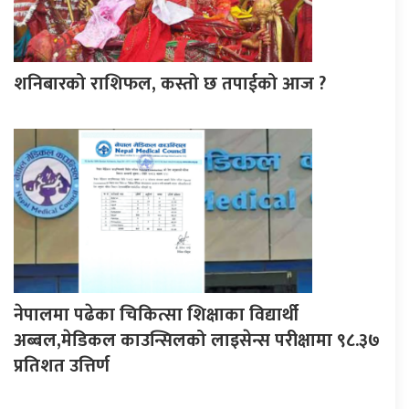
शनिबारको राशिफल, कस्तो छ तपाईको आज ?
नेपालमा पढेका चिकित्सा शिक्षाका विद्यार्थी
अब्बल,मेडिकल काउन्सिलको लाइसेन्स परीक्षामा ९८.३७
प्रतिशत उत्तिर्ण