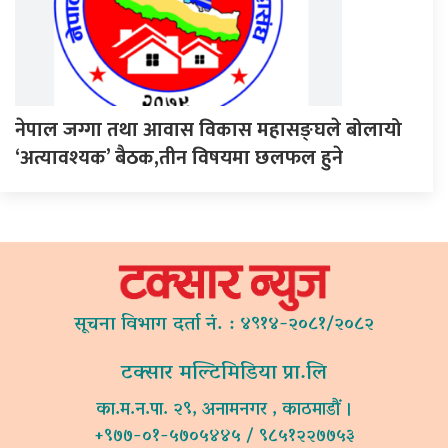
नेपाल जग्गा तथा आवास विकास महासङ्घले बोलायो
‘अत्यावश्यक’ बैठक,तीन विषयमा छलफल हुने
सूचना विभाग दर्ता नं. : ४९१४-२०८१/२०८२
टक्सार मल्टिमिडिया प्रा.लि
का.म.न.पा. २९, अनामनगर , काठमाडौं ।
+९७७-०१-५७०५४४५ / ९८५१२२७७५३