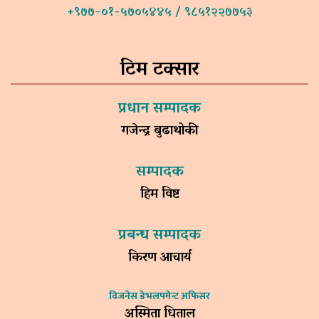
+९७७-०१-५७०५४४५ / ९८५१२२७७५३
टिम टक्सार
प्रधान सम्पादक
गजेन्द्र बुढाथोकी
सम्पादक
हिम विष्ट
प्रबन्ध सम्पादक
किरण आचार्य
विजनेस डेभलपमेन्ट अफिसर
अस्मिता धिताल