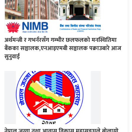
अर्थमन्त्री र गभर्नरसँग गम्भीर छलफलको मनस्थितिमा
बैंकका सञ्चालक,एनआइएमबी सञ्चालक पक्राउबारे आज
सुनुवाई
नेपाल जग्गा तथा आवास विकास महासङ्घले बोलायो