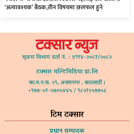
‘अत्यावश्यक’ बैठक,तीन विषयमा छलफल हुने
सूचना विभाग दर्ता नं. : ४९१४-२०८१/२०८२
टक्सार मल्टिमिडिया प्रा.लि
का.म.न.पा. २९, अनामनगर , काठमाडौं ।
+९७७-०१-५७०५४४५ / ९८५१२२७७५३
टिम टक्सार
प्रधान सम्पादक