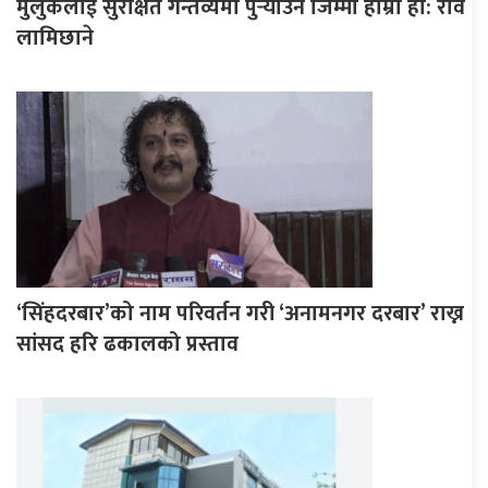
मुलुकलाई सुरक्षित गन्तव्यमा पुर्‍याउने जिम्मा हाम्रो हो: रवि
लामिछाने
‘सिंहदरबार’को नाम परिवर्तन गरी ‘अनामनगर दरबार’ राख्न
सांसद हरि ढकालको प्रस्ताव