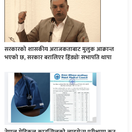
सरकारको शासकीय अराजकताबाट मुलुक आक्रान्त
भएको छ, सरकार बरालिएर हिँड्याेः सभापति थापा
नेपाल मेडिकल काउन्सिलको लाइसेन्स परीक्षामा कुन