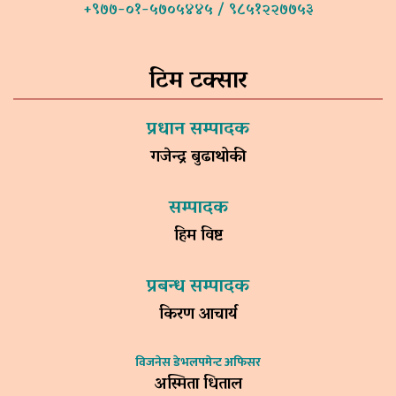
+९७७-०१-५७०५४४५ / ९८५१२२७७५३
टिम टक्सार
प्रधान सम्पादक
गजेन्द्र बुढाथोकी
सम्पादक
हिम विष्ट
प्रबन्ध सम्पादक
किरण आचार्य
विजनेस डेभलपमेन्ट अफिसर
अस्मिता धिताल