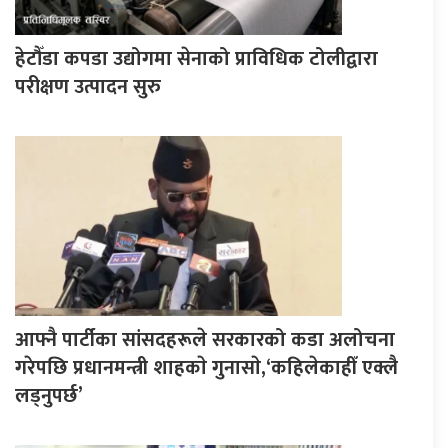
हेटौँडा कपडा उद्योगमा सेनाको प्राविधिक टोलीद्वारा
परीक्षण उत्पादन सुरु
आफ्नै पार्टीका सांसदहरूले सरकारको कडा अलोचना
गरेपछि प्रधानमन्त्री शाहकाे गुनासाे,‘कहिलेकाहीँ एक्लै
लड्नुपर्छ’