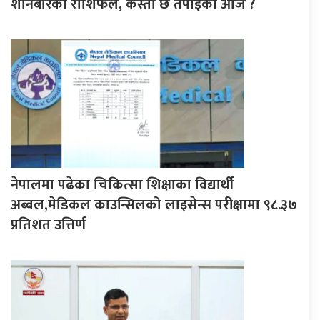
शनिबारको राशिफल, कस्तो छ तपाईको आज ?
नेपालमा पढेका चिकित्सा शिक्षाका विद्यार्थी
अब्बल,मेडिकल काउन्सिलको लाइसेन्स परीक्षामा ९८.३७
प्रतिशत उत्तिर्ण