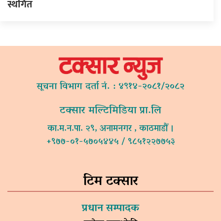
स्थगित
सूचना विभाग दर्ता नं. : ४९१४-२०८१/२०८२
टक्सार मल्टिमिडिया प्रा.लि
का.म.न.पा. २९, अनामनगर , काठमाडौं ।
+९७७-०१-५७०५४४५ / ९८५१२२७७५३
टिम टक्सार
प्रधान सम्पादक